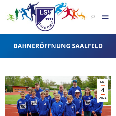
Search:
BAHNERÖFFNUNG SAALFELD
Mai
4
2024