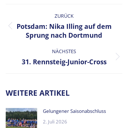
KOMMENTARNAVIGATION
ZURÜCK
Potsdam: Nika Illing auf dem
Vorheriger
Sprung nach Dortmund
Beitrag:
NÄCHSTES
31. Rennsteig-Junior-Cross
Nächster
Beitrag:
WEITERE ARTIKEL
Gelungener Saisonabschluss
2. Juli 2026