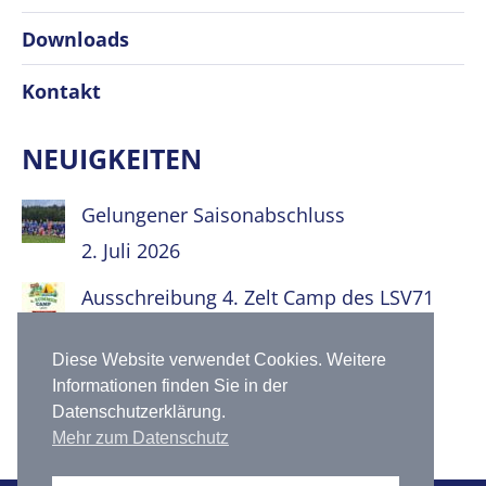
Downloads
Kontakt
NEUIGKEITEN
Gelungener Saisonabschluss
2. Juli 2026
Ausschreibung 4. Zelt Camp des LSV71
30. Juni 2026
Diese Website verwendet Cookies. Weitere
52. Rennsteiglauf – Juniorcross 2026
Informationen finden Sie in der
9. Mai 2026
Datenschutzerklärung.
Mehr zum Datenschutz