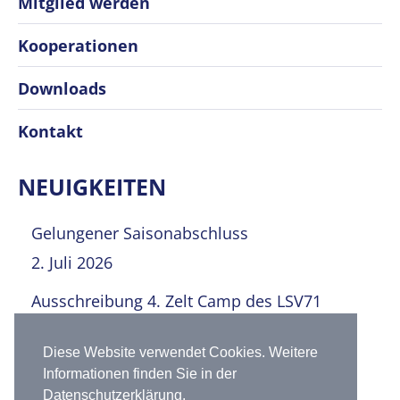
Mitglied werden
Kooperationen
Downloads
Kontakt
NEUIGKEITEN
Gelungener Saisonabschluss
2. Juli 2026
Ausschreibung 4. Zelt Camp des LSV71
30. Juni 2026
Diese Website verwendet Cookies. Weitere
52. Rennsteiglauf – Juniorcross 2026
Informationen finden Sie in der
9. Mai 2026
Datenschutzerklärung.