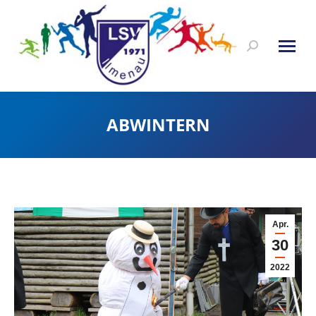
Search:
ABWINTERN
Apr.
30
2022