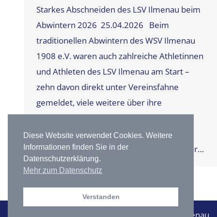
Starkes Abschneiden des LSV Ilmenau beim
Abwintern 2026 25.04.2026 Beim
traditionellen Abwintern des WSV Ilmenau
1908 e.V. waren auch zahlreiche Athletinnen
und Athleten des LSV Ilmenau am Start –
zehn davon direkt unter Vereinsfahne
gemeldet, viele weitere über ihre
Grundschulen – und kehrten mit starken
Ergebnissen nach Hause. Besonders
Diese Website verwendet Cookies. Weitere
Informationen finden Sie in der
hervorzuheben ist die Schüler-C-Klasse der…
Datenschutzerklärung.
Mehr zum Datenschutz
Verstanden
2026 | © Leichtathletiksportverein 1971 Ilmenau